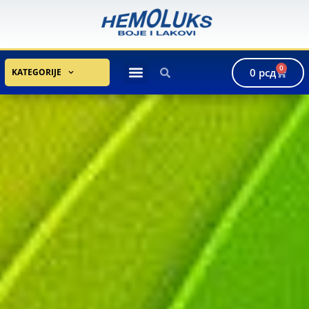
0
0
рсд
KATEGORIJE