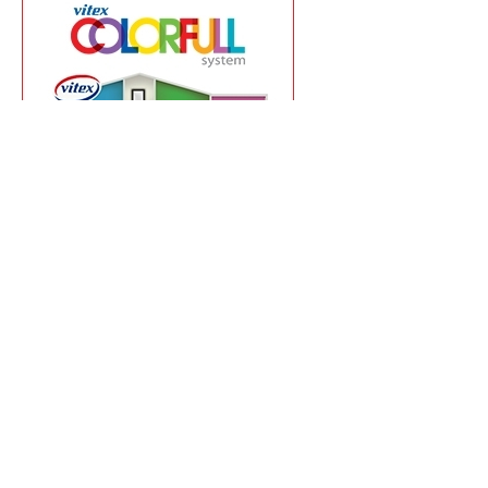
Vaš pouzdan partner za
boje i lakove
Preduzeće Hemoluks se nalazi u ulici Pilota Mihaila