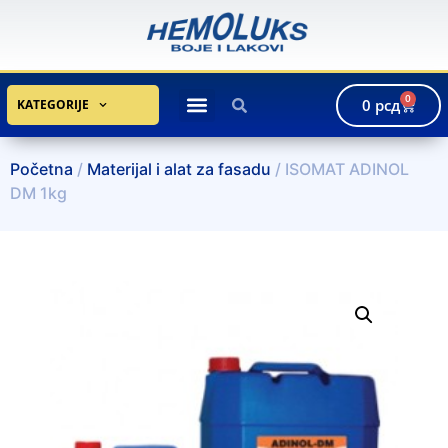
0
0
рсд
KATEGORIJE
Početna
/
Materijal i alat za fasadu
/ ISOMAT ADINOL
DM 1kg