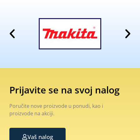
Prijavite se na svoj nalog
Poručite nove proizvode u ponudi, kao i
proizvode na akciji.
Vaš nalog