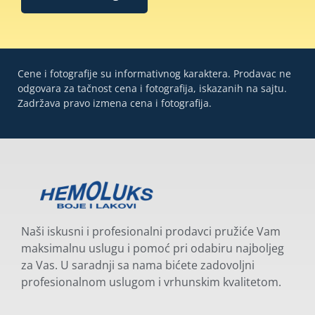
Cene i fotografije su informativnog karaktera. Prodavac ne
odgovara za tačnost cena i fotografija, iskazanih na sajtu.
Zadržava pravo izmena cena i fotografija.
Naši iskusni i profesionalni prodavci pružiće Vam
maksimalnu uslugu i pomoć pri odabiru najboljeg
za Vas. U saradnji sa nama bićete zadovoljni
profesionalnom uslugom i vrhunskim kvalitetom.