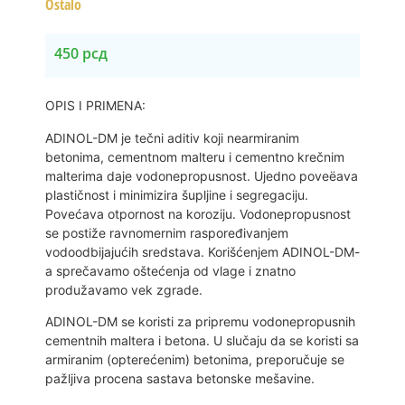
Ostalo
450
рсд
OPIS I PRIMENA:
ADINOL-DM je tečni aditiv koji nearmiranim
betonima, cementnom malteru i cementno krečnim
malterima daje vodonepropusnost. Ujedno poveëava
plastičnost i minimizira šupljine i segregaciju.
Povećava otpornost na koroziju. Vodonepropusnost
se postiže ravnomernim raspoređivanjem
vodoodbijajućih sredstava. Korišćenjem ADINOL-DM-
a sprečavamo oštećenja od vlage i znatno
produžavamo vek zgrade.
ADINOL-DM se koristi za pripremu vodonepropusnih
cementnih maltera i betona. U slučaju da se koristi sa
armiranim (opterećenim) betonima, preporučuje se
pažljiva procena sastava betonske mešavine.