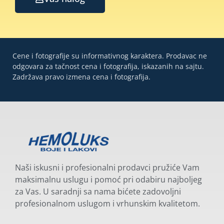
Cene i fotografije su informativnog karaktera. Prodavac ne
odgovara za tačnost cena i fotografija, iskazanih na sajtu.
Zadržava pravo izmena cena i fotografija.
Naši iskusni i profesionalni prodavci pružiće Vam
maksimalnu uslugu i pomoć pri odabiru najboljeg
za Vas. U saradnji sa nama bićete zadovoljni
profesionalnom uslugom i vrhunskim kvalitetom.