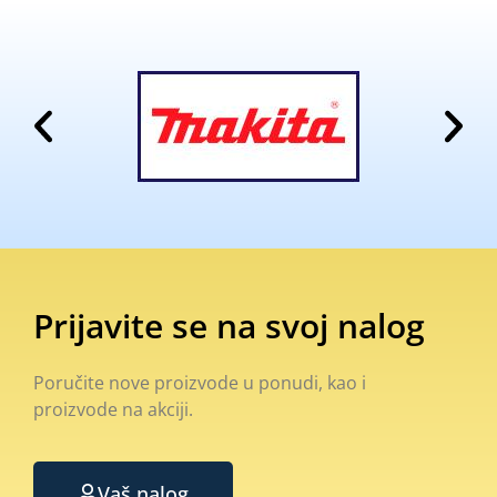
Prijavite se na svoj nalog
Poručite nove proizvode u ponudi, kao i
proizvode na akciji.
Vaš nalog