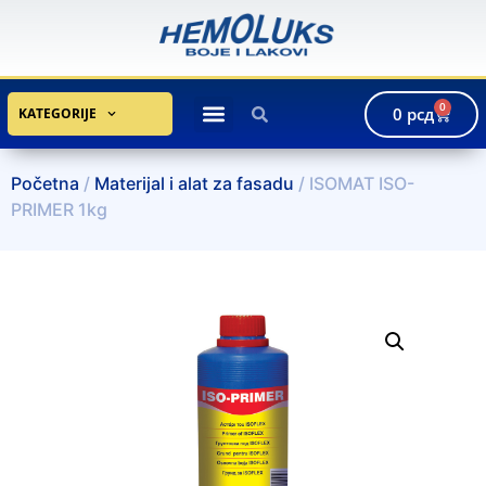
0
0
рсд
KATEGORIJE
Početna
/
Materijal i alat za fasadu
/ ISOMAT ISO-
PRIMER 1kg