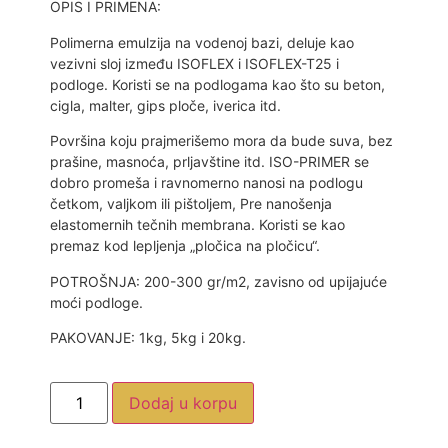
OPIS I PRIMENA:
Polimerna emulzija na vodenoj bazi, deluje kao
vezivni sloj između ISOFLEX i ISOFLEX-T25 i
podloge. Koristi se na podlogama kao što su beton,
cigla, malter, gips ploče, iverica itd.
Površina koju prajmerišemo mora da bude suva, bez
prašine, masnoća, prljavštine itd. ISO-PRIMER se
dobro promeša i ravnomerno nanosi na podlogu
četkom, valjkom ili pištoljem, Pre nanošenja
elastomernih tečnih membrana. Koristi se kao
premaz kod lepljenja „pločica na pločicu“.
POTROŠNJA: 200-300 gr/m2, zavisno od upijajuće
moći podloge.
PAKOVANJE: 1kg, 5kg i 20kg.
Dodaj u korpu