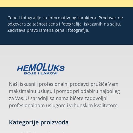
Cene i fotografije su informativnog karaktera. Prodavac ne
odgovara za tačnost cena i fotografija, iskazanih na sajtu.
Zadržava pravo izmena cena i fotografija.
Naši iskusni i profesionalni prodavci pružiće Vam
maksimalnu uslugu i pomoć pri odabiru najboljeg
za Vas. U saradnji sa nama bićete zadovoljni
profesionalnom uslugom i vrhunskim kvalitetom.
Kategorije proizvoda