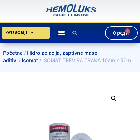
0
0
рсд
KATEGORIJE
Početna
/
Hidroizolacija, zaptivne mase i
aditivi
/
Isomat
/ ISOMAT TREVIRA TRAKA 10cm x 50m.