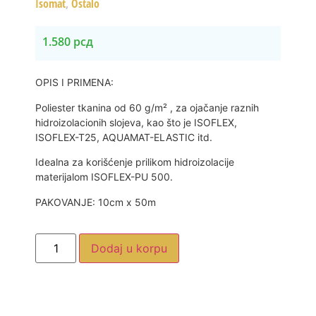
Isomat
,
Ostalo
1.580
рсд
OPIS I PRIMENA:
Poliester tkanina od 60 g/m² , za ojačanje raznih
hidroizolacionih slojeva, kao što je ISOFLEX,
ISOFLEX-T25, AQUAMAT-ELASTIC itd.
Idealna za korišćenje prilikom hidroizolacije
materijalom ISOFLEX-PU 500.
PAKOVANJE: 10cm x 50m
Dodaj u korpu