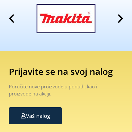
Prijavite se na svoj nalog
Poručite nove proizvode u ponudi, kao i
proizvode na akciji.
Vaš nalog