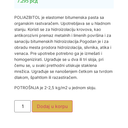
7.295
рсд
POLIAZBITOL je elastomer bitumenska pasta sa
organskim rastvaračem. Upotrebljava se u hladnom
stanju. Koristi se za hidroizolaciju krovova, kao
antikorozivni premaz metalnih i limenih površina i za
sanaciju bitumenskih hidroizolacija.Pogodan je i za
obradu mesta prodora hidroizolacija, slivnika, atika i
venaca. Pre upotrebe potrebno ga je izmešati i
homogenizirati. Ugrađuje se u dva ili tri sloja, pri
čemu se, u svaki prethodni utiskuje staklena
mrežica. Ugrađuje se nanošenjem četkom sa tvrdom
dlakom, špahtlom ili razastiračem.
POTROŠNJA je 2-2,5 kg/m2 u jednom sloju.
Dodaj u korpu