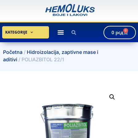
0
0
рсд
KATEGORIJE
Početna
/
Hidroizolacija, zaptivne mase i
aditivi
/ POLIAZBITOL 22/1