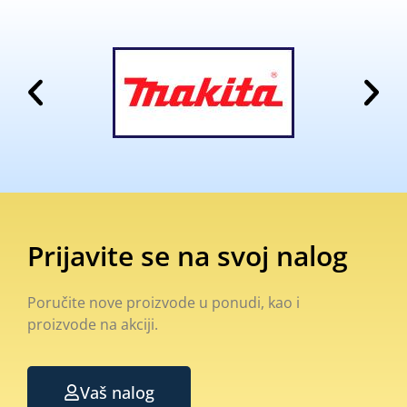
Prijavite se na svoj nalog
Poručite nove proizvode u ponudi, kao i
proizvode na akciji.
Vaš nalog