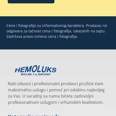
Cene i fotografije su informativnog karaktera. Prodavac ne
odgovara za tačnost cena i fotografija, iskazanih na sajtu.
Zadržava pravo izmena cena i fotografija.
Naši iskusni i profesionalni prodavci pružiće Vam
maksimalnu uslugu i pomoć pri odabiru najboljeg
za Vas. U saradnji sa nama bićete zadovoljni
profesionalnom uslugom i vrhunskim kvalitetom.