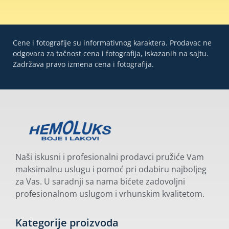
Cene i fotografije su informativnog karaktera. Prodavac ne
odgovara za tačnost cena i fotografija, iskazanih na sajtu.
Zadržava pravo izmena cena i fotografija.
Naši iskusni i profesionalni prodavci pružiće Vam
maksimalnu uslugu i pomoć pri odabiru najboljeg
za Vas. U saradnji sa nama bićete zadovoljni
profesionalnom uslugom i vrhunskim kvalitetom.
Kategorije proizvoda