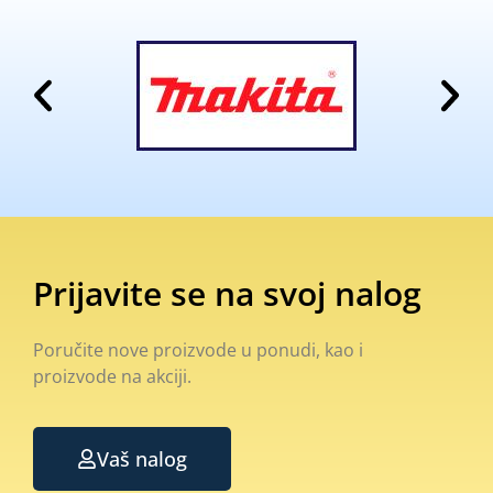
Prijavite se na svoj nalog
Poručite nove proizvode u ponudi, kao i
proizvode na akciji.
Vaš nalog