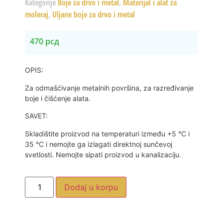
Kategorije
Boje za drvo i metal
,
Materijal i alat za
moleraj
,
Uljane boje za drvo i metal
470
рсд
OPIS:
Za odmašćivanje metalnih površina, za razređivanje
boje i čišćenje alata.
SAVET:
Skladištite proizvod na temperaturi između +5 °C i
35 °C i nemojte ga izlagati direktnoj sunčevoj
svetlosti. Nemojte sipati proizvod u kanalizaciju.
Dodaj u korpu