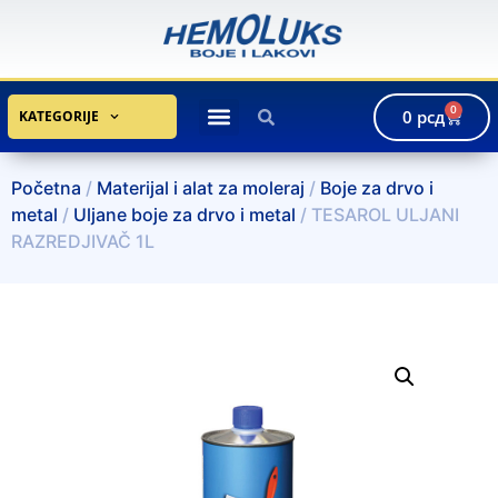
0
0
рсд
KATEGORIJE
Početna
/
Materijal i alat za moleraj
/
Boje za drvo i
metal
/
Uljane boje za drvo i metal
/ TESAROL ULJANI
RAZREDJIVAČ 1L