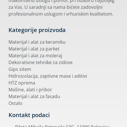
maksimalnu uslugu i pomoć pri odabiru najboljeg
za Vas. U saradnji sa nama bićete zadovoljni
profesionalnom uslugom i vrhunskim kvalitetom.
Kategorije proizvoda
Materijal i alat za keramiku
Materijal i alat za parket
Materijal i alat za moleraj
Dekorativne tehnike za zidove
Gips sitem
Hidroizolacija, zaptivne mase i aditivi
HTZ oprema
Mašine, alati i pribor
Materijal i alat za fasadu
Ostalo
Kontakt podaci
Pilota Mihaila Petrovića 53G, 11090 Rakovica -