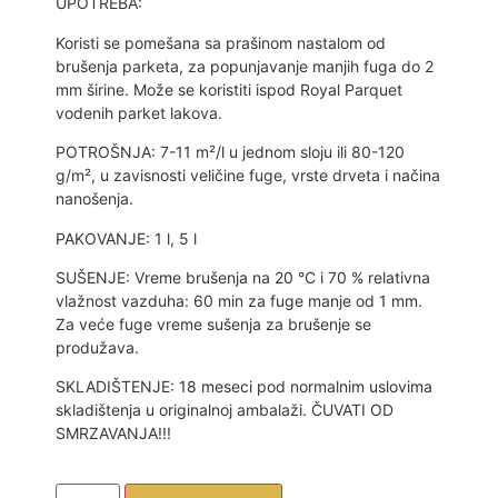
UPOTREBA:
Koristi se pomešana sa prašinom nastalom od
brušenja parketa, za popunjavanje manjih fuga do 2
mm širine. Može se koristiti ispod Royal Parquet
vodenih parket lakova.
POTROŠNJA: 7-11 m²/l u jednom sloju ili 80-120
g/m², u zavisnosti veličine fuge, vrste drveta i načina
nanošenja.
PAKOVANJE: 1 l, 5 l
SUŠENJE: Vreme brušenja na 20 °C i 70 % relativna
vlažnost vazduha: 60 min za fuge manje od 1 mm.
Za veće fuge vreme sušenja za brušenje se
produžava.
SKLADIŠTENJE: 18 meseci pod normalnim uslovima
skladištenja u originalnoj ambalaži. ČUVATI OD
SMRZAVANJA!!!