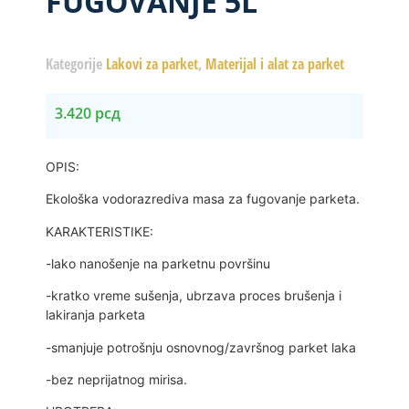
FUGOVANJE 5L
Kategorije
Lakovi za parket
,
Materijal i alat za parket
3.420
рсд
OPIS:
Ekološka vodorazrediva masa za fugovanje parketa.
KARAKTERISTIKE:
-lako nanošenje na parketnu površinu
-kratko vreme sušenja, ubrzava proces brušenja i
lakiranja parketa
-smanjuje potrošnju osnovnog/završnog parket laka
-bez neprijatnog mirisa.