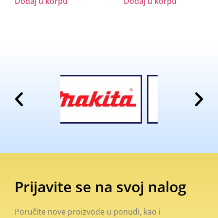
Dodaj u korpu
Dodaj u korpu
Prijavite se na svoj nalog
Poručite nove proizvode u ponudi, kao i