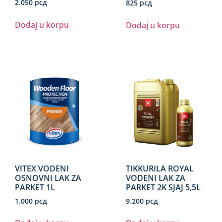
2.050
рсд
825
рсд
Dodaj u korpu
Dodaj u korpu
VITEX VODENI
TIKKURILA ROYAL
OSNOVNI LAK ZA
VODENI LAK ZA
PARKET 1L
PARKET 2K SJAJ 5,5L
1.000
рсд
9.200
рсд