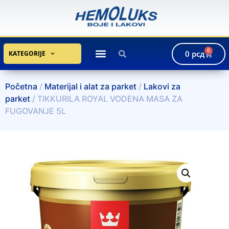
0
0
рсд
KATEGORIJE
Početna
/
Materijal i alat za parket
/
Lakovi za
parket
/ TIKKURILA ROYAL VODENA MASA ZA
FUGOVANJE 5L