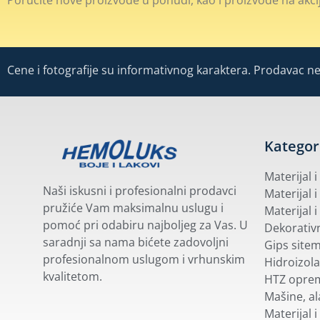
Cene i fotografije su informativnog karaktera. Prodavac ne 
Kategor
Materijal 
Naši iskusni i profesionalni prodavci
Materijal i
pružiće Vam maksimalnu uslugu i
Materijal i
pomoć pri odabiru najboljeg za Vas. U
Dekorativn
saradnji sa nama bićete zadovoljni
Gips site
profesionalnom uslugom i vrhunskim
Hidroizola
kvalitetom.
HTZ opre
Mašine, ala
Materijal i