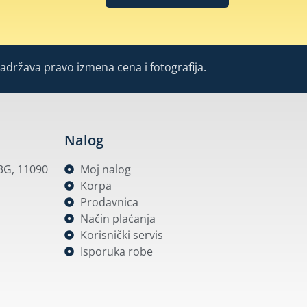
Zadržava pravo izmena cena i fotografija.
Nalog
53G, 11090
Moj nalog
Korpa
Prodavnica
Način plaćanja
Korisnički servis
Isporuka robe