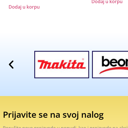
Dodaj u korpu
Dodaj u korpu
Prijavite se na svoj nalog
Poručite nove proizvode u ponudi, kao i proizvode na akcij