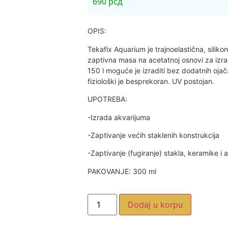
690
рсд
OPIS:
Tekafix Aquarium je trajnoelastična, sili
zaptivna masa na acetatnoj osnovi za izr
150 l moguće je izraditi bez dodatnih oja
fiziološki je besprekoran. UV postojan.
UPOTREBA:
-Izrada akvarijuma
-Zaptivanje većih staklenih konstrukcija
-Zaptivanje (fugiranje) stakla, keramike i 
PAKOVANJE: 300 ml
Dodaj u korpu