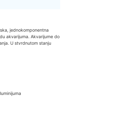
konska, jednokomponentna
adu akvarijuma. Akvarijume do
čanja. U stvrdnutom stanju
aluminijuma