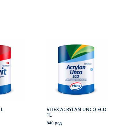
1L
VITEX ACRYLAN UNCO ECO
1L
840
рсд