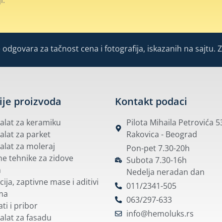
odgovara za tačnost cena i fotografija, iskazanih na sajtu. 
ije proizvoda
Kontakt podaci
i alat za keramiku
Pilota Mihaila Petrovića 
 alat za parket
Rakovica - Beograd
 alat za moleraj
Pon-pet 7.30-20h
e tehnike za zidove
Subota 7.30-16h
m
Nedelja neradan dan
cija, zaptivne mase i aditivi
011/2341-505
ma
063/297-633
ti i pribor
info@hemoluks.rs
 alat za fasadu