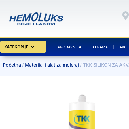
KATEGORIJE
PRODAVNICA
O NAMA
AKCI
Početna
/
Materijal i alat za moleraj
/ TKK SILIKON ZA AK