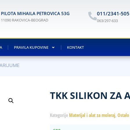
011/2341-505
PILOTA MIHAILA PETROVICA 53G
11090 RAKOVICA-BEOGRAD
063/297-633
JA
PRAVILA KUPOVINE
KONTAKT
VARIJUME
TKK SILIKON ZA 
Kategorije
Materijal i alat za moleraj
,
Ostalo