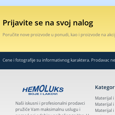
Prijavite se na svoj nalog
Poručite nove proizvode u ponudi, kao i proizvode na akcij
Cene i fotografije su informativnog karaktera. Prodavac ne 
Kategor
Materijal 
Naši iskusni i profesionalni prodavci
Materijal i
pružiće Vam maksimalnu uslugu i
Materijal i