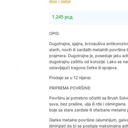
drvo i metal
1.245
рсд
OPIS:
Dugotrajna, sjajna, brzosušiva antikorozi
starih, novih ili zarđalih metalnih površi
prajmera. Dugotrajna je, poseduje jaku adh
dugotrajnu zaštitu od korozije. Lako se nan
ostavljajući tragove četke ili spojeva.
Prodaje se u 12 nijansi.
PRIPREMA POVRŠINE:
Površinu je potrebno očistiti sa Brush Sol
suva, bez prašine, ulja ili rđe i ošmirglana.
boje sa stare zarđale ili ofarbane metalne 
Glatke metalne površine (aluminijum, galva
išmirglati da bi se postigla maksimalna ad