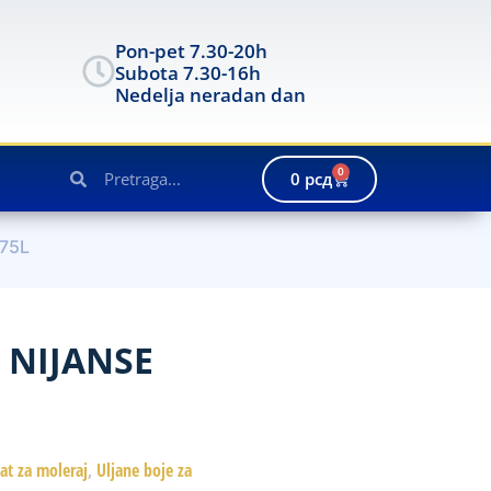
Pon-pet 7.30-20h
Subota 7.30-16h
Nedelja neradan dan
0
0
рсд
,75L
1 NIJANSE
lat za moleraj
,
Uljane boje za