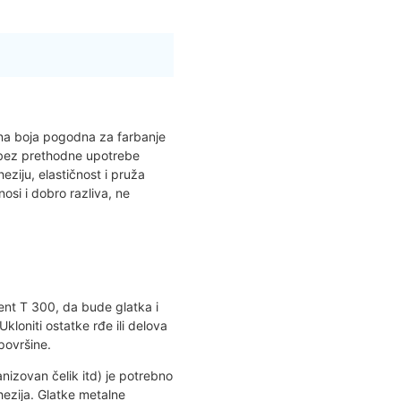
vna boja pogodna za farbanje
na bez prethodne upotrebe
eziju, elastičnost i pruža
osi i dobro razliva, ne
vent T 300, da bude glatka i
 Ukloniti ostatke rđe ili delova
površine.
nizovan čelik itd) je potrebno
hezija. Glatke metalne