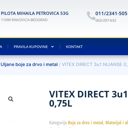
011/2341-505
PILOTA MIHAILA PETROVICA 53G
11090 RAKOVICA-BEOGRAD
063/297-633
JA
PRAVILA KUPOVINE
KONTAKT
/
Uljane boje za drvo i metal
/ VITEX DIRECT 3u1 NIJANSE 0
VITEX DIRECT 3u
0,75L
Kategorije
Boje za drvo i metal
,
Materijal i a