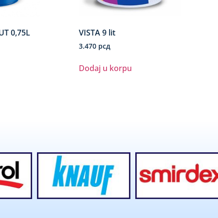
UT 0,75L
VISTA 9 lit
3.470
рсд
Dodaj u korpu