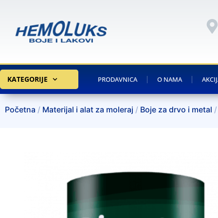
KATEGORIJE
PRODAVNICA
O NAMA
AKCI
Početna
/
Materijal i alat za moleraj
/
Boje za drvo i metal