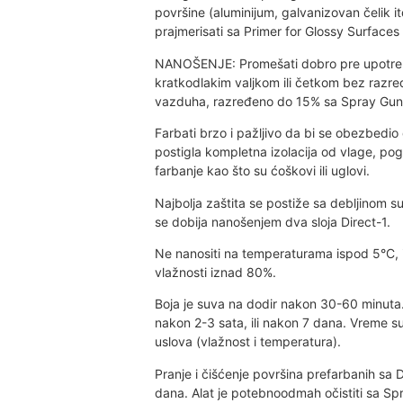
površine (aluminijum, galvanizovan čelik i
prajmerisati sa Primer for Glossy Surfaces 
NANOŠENJE: Promešati dobro pre upotreb
kratkodlakim valjkom ili četkom bez razređ
vazduha, razređeno do 15% sa Spray Gun
Farbati brzo i pažljivo da bi se obezbedio 
postigla kompletna izolacija od vlage, po
farbanje kao što su ćoškovi ili uglovi.
Najbolja zaštita se postiže sa debljinom s
se dobija nanošenjem dva sloja Direct-1.
Ne nanositi na temperaturama ispod 5°C, iz
vlažnosti iznad 80%.
Boja je suva na dodir nakon 30-60 minuta.
nakon 2-3 sata, ili nakon 7 dana. Vreme s
uslova (vlažnost i temperatura).
Pranje i čišćenje površina prefarbanih sa
dana. Alat je potebnoodmah očistiti sa Sp