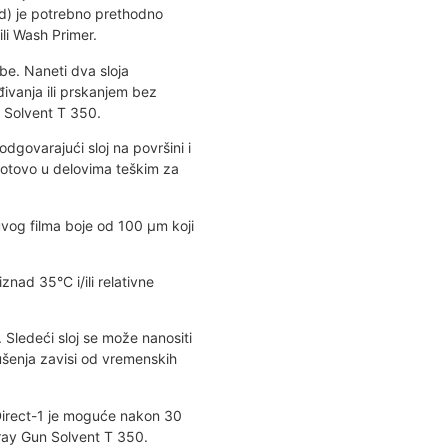
td) je potrebno prethodno
ili Wash Primer.
e. Naneti dva sloja
ivanja ili prskanjem bez
 Solvent T 350.
odgovarajući sloj na površini i
gotovo u delovima teškim za
uvog filma boje od 100 μm koji
nad 35°C i/ili relativne
 Sledeći sloj se može nanositi
ušenja zavisi od vremenskih
 Direct-1 je moguće nakon 30
ray Gun Solvent T 350.