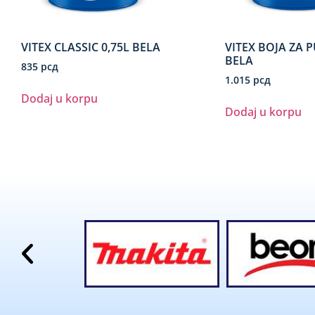
VITEX CLASSIC 0,75L BELA
VITEX BOJA ZA P
BELA
835
рсд
1.015
рсд
Dodaj u korpu
Dodaj u korpu