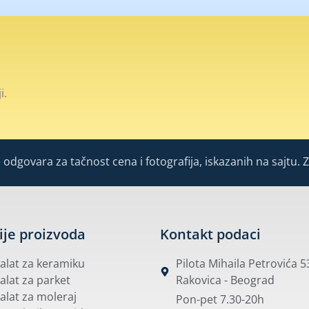
i.
odgovara za tačnost cena i fotografija, iskazanih na sajtu. 
ije proizvoda
Kontakt podaci
i alat za keramiku
Pilota Mihaila Petrovića 
 alat za parket
Rakovica - Beograd
 alat za moleraj
Pon-pet 7.30-20h