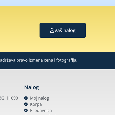
Vaš nalog
Zadržava pravo izmena cena i fotografija.
Nalog
53G, 11090
Moj nalog
Korpa
Prodavnica