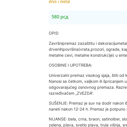
drvo i metal
580
рсд
OPIS:
Završnipremaz zazaštitu i dekoracijumetal
drvenihpovršina(vrata,prozori, ograde, ka
metalne cevi, metalne konstrukcije) u enteri
OSOBINE I UPOTREBA:
Univerzalni premaz visokog sjaja, štiti od k
Nanosi se četkom, valjkom ili špricanjem u
odgovarajućeg osnovnog premaza. Razređ
razređivačem „ZVEZDA“.
SUŠENJE: Premaz je suv na dodir nakon 6-
naneti nakon 12-24 h. Premaz je potpuno 
NIJANSE: bela, crna, braon, satinoiber, sl
zelena, plava, svetlo plava, trula višnja, sr