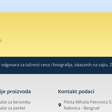
i.
odgovara za tačnost cena i fotografija, iskazanih na sajtu. 
ije proizvoda
Kontakt podaci
i alat za keramiku
Pilota Mihaila Petrovića 
 alat za parket
Rakovica - Beograd