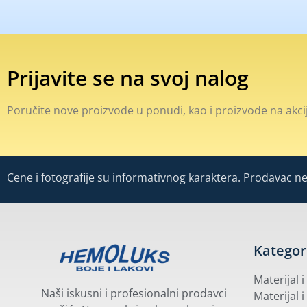
Prijavite se na svoj nalog
Poručite nove proizvode u ponudi, kao i proizvode na akcij
Cene i fotografije su informativnog karaktera. Prodavac ne 
Kategor
Materijal 
Naši iskusni i profesionalni prodavci
Materijal i