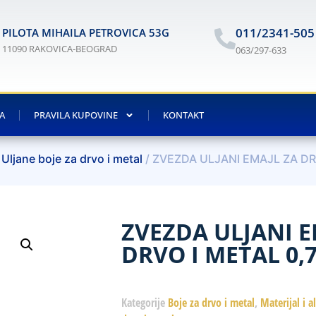
011/2341-505
PILOTA MIHAILA PETROVICA 53G
11090 RAKOVICA-BEOGRAD
063/297-633
JA
PRAVILA KUPOVINE
KONTAKT
/
Uljane boje za drvo i metal
/ ZVEZDA ULJANI EMAJL ZA DR
ZVEZDA ULJANI E
DRVO I METAL 0,
Kategorije
Boje za drvo i metal
,
Materijal i a