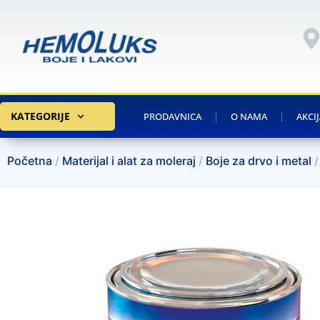
KATEGORIJE
PRODAVNICA
O NAMA
AKCI
Početna
/
Materijal i alat za moleraj
/
Boje za drvo i metal