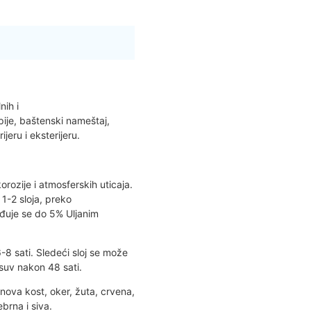
nih i
pije, baštenski nameštaj,
jeru i eksterijeru.
orozije i atmosferskih uticaja.
 1-2 sloja, preko
uje se do 5% Uljanim
8 sati. Sledeći sloj se može
suv nakon 48 sati.
onova kost, oker, žuta, crvena,
ebrna i siva.