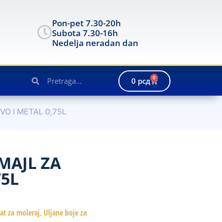
Pon-pet 7.30-20h
Subota 7.30-16h
Nedelja neradan dan
0
0
рсд
VO I METAL 0,75L
MAJL ZA
75L
lat za moleraj
,
Uljane boje za