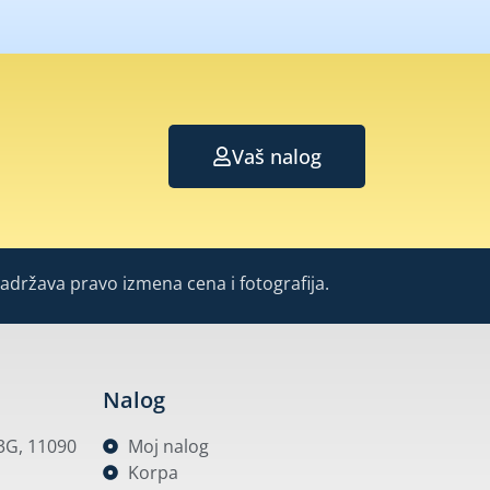
Vaš nalog
Zadržava pravo izmena cena i fotografija.
Nalog
53G, 11090
Moj nalog
Korpa