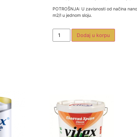
POTROŠNJA: U zavisnosti od načina nanoš
m2/l u jednom sloju.
Dodaj u korpu