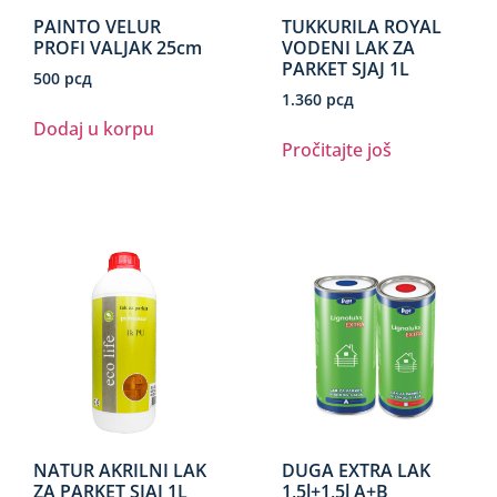
PAINTO VELUR
TUKKURILA ROYAL
PROFI VALJAK 25cm
VODENI LAK ZA
PARKET SJAJ 1L
500
рсд
1.360
рсд
Dodaj u korpu
Pročitajte još
NATUR AKRILNI LAK
DUGA EXTRA LAK
ZA PARKET SJAJ 1L
1,5l+1,5l A+B