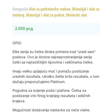
Kategorije
Alat za parketarske radove
,
Materijal i alat za
moleraj
,
Materijal i alat za parket
,
Molerski alat
2.050
рсд
OPIS:
Elite serija su četke široke primene kod “uradi sam”
poslova. Ovo je Anzina najrasprostranjenija serija
četki sa najrazličitijim tipovima i veličinama četke.
Imaju veliku upijajuću moć i pomažu postizanje
urednih rezultata. Ukoliko želite brže rezultate, u tom
slučaju preporučujemo Platinum.
Pogodna za bojenje poda i plafona. Četka za
postizanje vrlo finog krajnjeg rezultata i odličnih
krajeva.
Mogućnost dodavanja nastavka za veće visine.