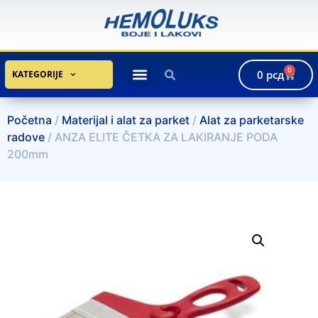
0
0
рсд
KATEGORIJE
Početna
/
Materijal i alat za parket
/
Alat za parketarske
radove
/ ANZA ELITE ČETKA ZA LAKIRANJE PODA
200mm