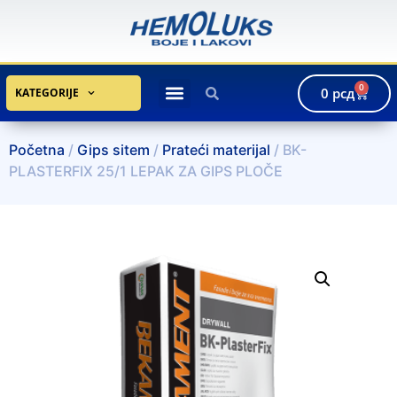
0
0
рсд
KATEGORIJE
Početna
/
Gips sitem
/
Prateći materijal
/ BK-
PLASTERFIX 25/1 LEPAK ZA GIPS PLOČE