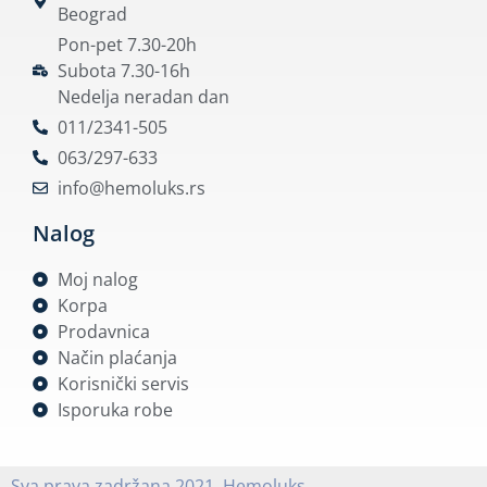
Beograd
Pon-pet 7.30-20h
Subota 7.30-16h
Nedelja neradan dan
011/2341-505
063/297-633
info@hemoluks.rs
Nalog
Moj nalog
Korpa
Prodavnica
Način plaćanja
Korisnički servis
Isporuka robe
Sva prava zadržana 2021. Hemoluks