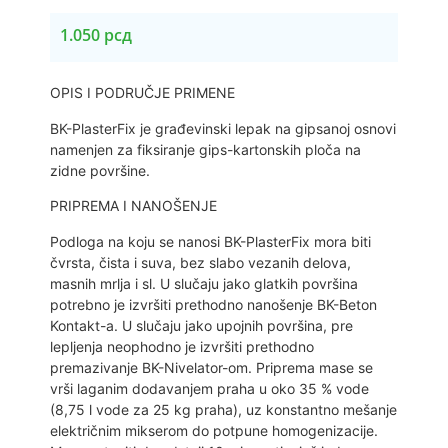
1.050
рсд
OPIS I PODRUČJE PRIMENE
BK-PlasterFix je građevinski lepak na gipsanoj osnovi
namenjen za fiksiranje gips-kartonskih ploča na
zidne površine.
PRIPREMA I NANOŠENJE
Podloga na koju se nanosi BK-PlasterFix mora biti
čvrsta, čista i suva, bez slabo vezanih delova,
masnih mrlja i sl. U slučaju jako glatkih površina
potrebno je izvršiti prethodno nanošenje BK-Beton
Kontakt-a. U slučaju jako upojnih površina, pre
lepljenja neophodno je izvršiti prethodno
premazivanje BK-Nivelator-om. Priprema mase se
vrši laganim dodavanjem praha u oko 35 % vode
(8,75 l vode za 25 kg praha), uz konstantno mešanje
električnim mikserom do potpune homogenizacije.