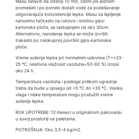
Masu ostaviti da odstoji 10 min, zatim još jednom
promešati i po potrebi dodati vode za podešavanje
odgovarajuće konzistencije lepka. Masu za lepljenje
nanosimo tačkasto na rubove i sredinu gips-
kartonske ploče, sa rastojanjem od oko 30cm.
Alternativno, nanošenje lepka se može izvršiti
trakasto po celokupnoj površini gips-kartonske
ploče.
Vreme sušenja lepka pri normalnim uslovima (T=+23-
25 ºC, relativna vlažnost vazduha=50-60 %) iznosi
oko 24 h.
Temperatura vazduha i podloge prilikom ugradnje
treba da bude u opsegu od +5 ºC do +30 ºC. Visoka
vlaga i niske temperature mogu produžiti vreme
sušenja lepka.
ROK UPOTREBE: 12 meseci u originalnom pakovanju
u suvoj prostoriji na paletama.
POTROŠNJA: Oko 3,5-4 kg/m2.