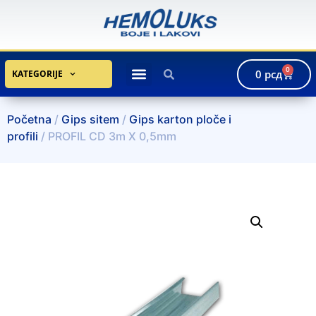
0
0
рсд
KATEGORIJE
Početna
/
Gips sitem
/
Gips karton ploče i
profili
/ PROFIL CD 3m X 0,5mm