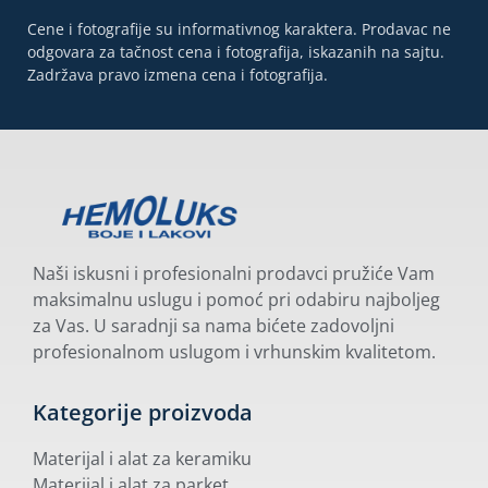
Cene i fotografije su informativnog karaktera. Prodavac ne
odgovara za tačnost cena i fotografija, iskazanih na sajtu.
Zadržava pravo izmena cena i fotografija.
Naši iskusni i profesionalni prodavci pružiće Vam
maksimalnu uslugu i pomoć pri odabiru najboljeg
za Vas. U saradnji sa nama bićete zadovoljni
profesionalnom uslugom i vrhunskim kvalitetom.
Kategorije proizvoda
Materijal i alat za keramiku
Materijal i alat za parket