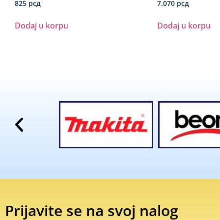
825
рсд
7.070
рсд
Dodaj u korpu
Dodaj u korpu
Prijavite se na svoj nalog