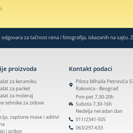
i.
odgovara za tačnost cena i fotografija, iskazanih na sajtu. 
ije proizvoda
Kontakt podaci
i alat za keramiku
Pilota Mihaila Petrovića 
 alat za parket
Rakovica - Beograd
 alat za moleraj
Pon-pet 7.30-20h
e tehnike za zidove
Subota 7.30-16h
m
Nedelja neradan dan
cija, zaptivne mase i aditivi
011/2341-505
ma
063/297-633
ti i pribor