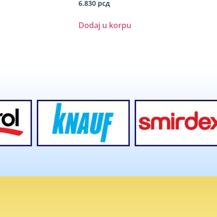
6.830
рсд
Dodaj u korpu