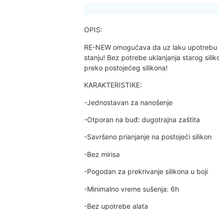
OPIS:
RE-NEW omogućava da uz laku upotrebu v
stanju! Bez potrebe uklanjanja starog sili
preko postojećeg silikona!
KARAKTERISTIKE:
-Jednostavan za nanošenje
-Otporan na buđ: dugotrajna zaštita
-Savršeno prianjanje na postojeći silikon
-Bez mirisa
-Pogodan za prekrivanje silikona u boji
-Minimalno vreme sušenja: 6h
-Bez upotrebe alata