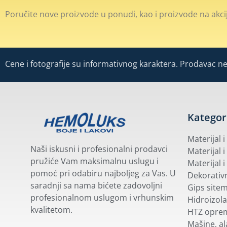
Poručite nove proizvode u ponudi, kao i proizvode na akcij
Cene i fotografije su informativnog karaktera. Prodavac ne 
Kategor
Materijal 
Naši iskusni i profesionalni prodavci
Materijal i
pružiće Vam maksimalnu uslugu i
Materijal i
pomoć pri odabiru najboljeg za Vas. U
Dekorativn
saradnji sa nama bićete zadovoljni
Gips site
profesionalnom uslugom i vrhunskim
Hidroizola
kvalitetom.
HTZ opre
Mašine, ala