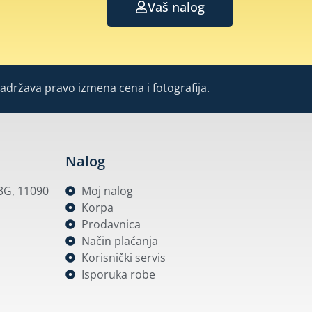
Vaš nalog
Zadržava pravo izmena cena i fotografija.
Nalog
53G, 11090
Moj nalog
Korpa
Prodavnica
Način plaćanja
Korisnički servis
Isporuka robe