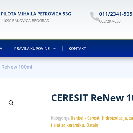
011/2341-505
PILOTA MIHAILA PETROVICA 53G
11090 RAKOVICA-BEOGRAD
063/297-633
JA
PRAVILA KUPOVINE
KONTAKT
T ReNew 100ml
CERESIT ReNew 1
Kategorije
Henkel - Ceresit
,
Hidroizolacija, z
i alat za keramiku
,
Ostalo