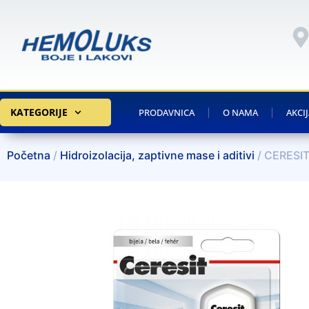
KATEGORIJE
PRODAVNICA
O NAMA
AKCI
Početna
/
Hidroizolacija, zaptivne mase i aditivi
/ CERESI