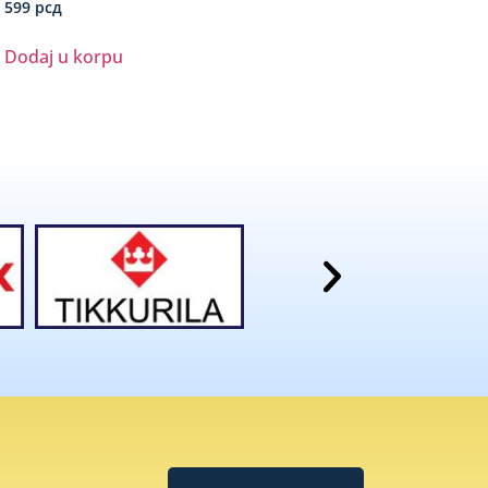
599
рсд
Dodaj u korpu