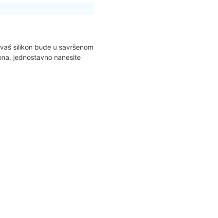
aš silikon bude u savršenom
kona, jednostavno nanesite