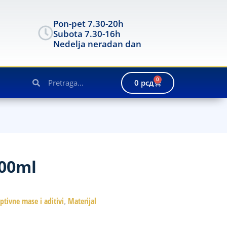
Pon-pet 7.30-20h
Subota 7.30-16h
Nedelja neradan dan
0
0
рсд
00ml
aptivne mase i aditivi
,
Materijal