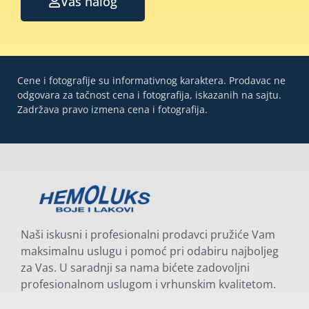
Vaš nalog
Cene i fotografije su informativnog karaktera. Prodavac ne
odgovara za tačnost cena i fotografija, iskazanih na sajtu.
Zadržava pravo izmena cena i fotografija.
Naši iskusni i profesionalni prodavci pružiće Vam
maksimalnu uslugu i pomoć pri odabiru najboljeg
za Vas. U saradnji sa nama bićete zadovoljni
profesionalnom uslugom i vrhunskim kvalitetom.