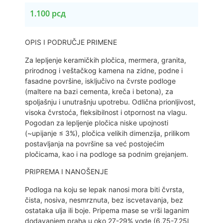
1.100
рсд
OPIS I PODRUČJE PRIMENE
Za lepljenje keramičkih pločica, mermera, granita,
prirodnog i veštačkog kamena na zidne, podne i
fasadne površine, isključivo na čvrste podloge
(maltere na bazi cementa, kreča i betona), za
spoljašnju i unutrašnju upotrebu. Odlična prionljivost,
visoka čvrstoća, fleksibilnost i otpornost na vlagu.
Pogodan za lepljenje pločica niske upojnosti
(~upijanje ≤ 3%), pločica velikih dimenzija, prilikom
postavljanja na površine sa već postojećim
pločicama, kao i na podloge sa podnim grejanjem.
PRIPREMA I NANOŠENJE
Podloga na koju se lepak nanosi mora biti čvrsta,
čista, nosiva, nesmrznuta, bez iscvetavanja, bez
ostataka ulja ili boje. Pripema mase se vrši laganim
dodavanjem praha u oko 27-29% vode (6,75-7,25l