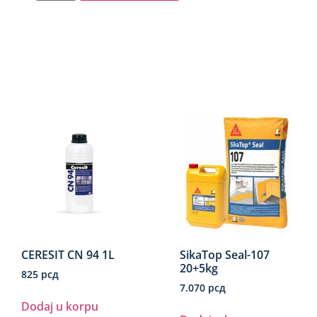
CERESIT CN 94 1L
SikaTop Seal-107
20+5kg
825
рсд
7.070
рсд
Dodaj u korpu