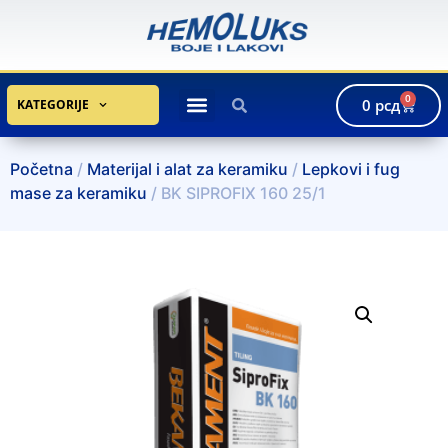
0
0
рсд
KATEGORIJE
Početna
/
Materijal i alat za keramiku
/
Lepkovi i fug
mase za keramiku
/ BK SIPROFIX 160 25/1