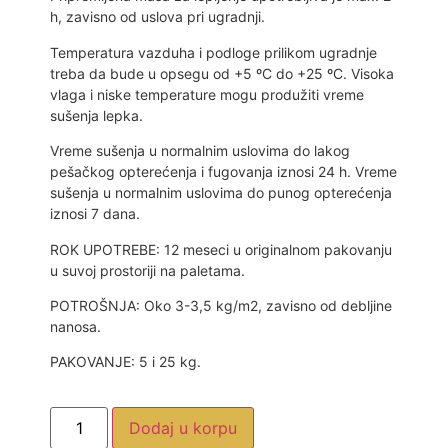
h, zavisno od uslova pri ugradnji.
Temperatura vazduha i podloge prilikom ugradnje
treba da bude u opsegu od +5 ºC do +25 ºC. Visoka
vlaga i niske temperature mogu produžiti vreme
sušenja lepka.
Vreme sušenja u normalnim uslovima do lakog
pešačkog opterećenja i fugovanja iznosi 24 h. Vreme
sušenja u normalnim uslovima do punog opterećenja
iznosi 7 dana.
ROK UPOTREBE: 12 meseci u originalnom pakovanju
u suvoj prostoriji na paletama.
POTROŠNJA: Oko 3-3,5 kg/m2, zavisno od debljine
nanosa.
PAKOVANJE: 5 i 25 kg.
Dodaj u korpu