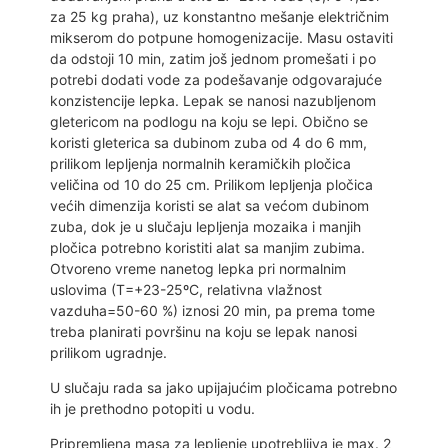
za 25 kg praha), uz konstantno mešanje električnim
mikserom do potpune homogenizacije. Masu ostaviti
da odstoji 10 min, zatim još jednom promešati i po
potrebi dodati vode za podešavanje odgovarajuće
konzistencije lepka. Lepak se nanosi nazubljenom
gletericom na podlogu na koju se lepi. Obično se
koristi gleterica sa dubinom zuba od 4 do 6 mm,
prilikom lepljenja normalnih keramičkih pločica
veličina od 10 do 25 cm. Prilikom lepljenja pločica
većih dimenzija koristi se alat sa većom dubinom
zuba, dok je u slučaju lepljenja mozaika i manjih
pločica potrebno koristiti alat sa manjim zubima.
Otvoreno vreme nanetog lepka pri normalnim
uslovima (T=+23-25ºC, relativna vlažnost
vazduha=50-60 %) iznosi 20 min, pa prema tome
treba planirati površinu na koju se lepak nanosi
prilikom ugradnje.
U slučaju rada sa jako upijajućim pločicama potrebno
ih je prethodno potopiti u vodu.
Pripremljena masa za lepljenje upotrebljiva je max. 2