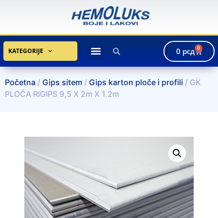
0
0
рсд
KATEGORIJE
Početna
/
Gips sitem
/
Gips karton ploče i profili
/ GK
PLOČA RIGIPS 9,5 X 2m X 1.2m