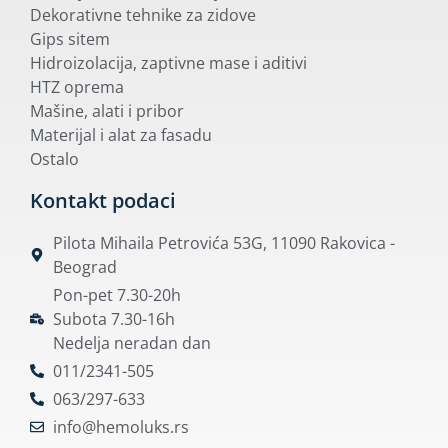
Dekorativne tehnike za zidove
Gips sitem
Hidroizolacija, zaptivne mase i aditivi
HTZ oprema
Mašine, alati i pribor
Materijal i alat za fasadu
Ostalo
Kontakt podaci
Pilota Mihaila Petrovića 53G, 11090 Rakovica -
Beograd
Pon-pet 7.30-20h
Subota 7.30-16h
Nedelja neradan dan
011/2341-505
063/297-633
info@hemoluks.rs