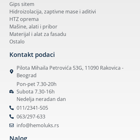
Gips sitem
Hidroizolacija, zaptivne mase i aditivi
HTZ oprema
Mašine, alati i pribor
Materijal i alat za fasadu
Ostalo
Kontakt podaci
Pilota Mihaila Petrovića 53G, 11090 Rakovica -
Beograd
Pon-pet 7.30-20h
Subota 7.30-16h
Nedelja neradan dan
011/2341-505
063/297-633
info@hemoluks.rs
Nalog