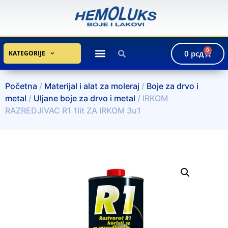
0
0
рсд
KATEGORIJE
Početna
/
Materijal i alat za moleraj
/
Boje za drvo i
metal
/
Uljane boje za drvo i metal
/ IRKOM
RAZREDJIVAC R1 1lit ZA IRKOM 3u1