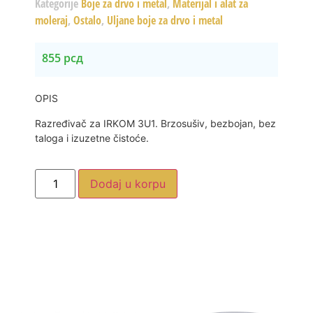
Kategorije
Boje za drvo i metal
,
Materijal i alat za
moleraj
,
Ostalo
,
Uljane boje za drvo i metal
855
рсд
OPIS
Razređivač za IRKOM 3U1. Brzosušiv, bezbojan, bez
taloga i izuzetne čistoće.
Dodaj u korpu