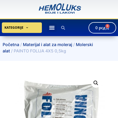
0
0
рсд
KATEGORIJE
Početna
/
Materijal i alat za moleraj
/
Molerski
alat
/ PAINTO FOLIJA 4X5 0,5kg