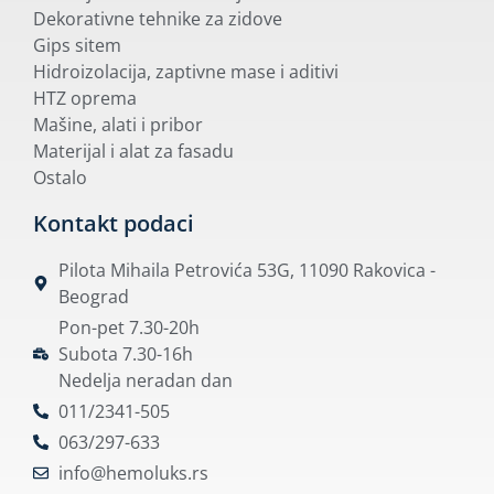
Dekorativne tehnike za zidove
Gips sitem
Hidroizolacija, zaptivne mase i aditivi
HTZ oprema
Mašine, alati i pribor
Materijal i alat za fasadu
Ostalo
Kontakt podaci
Pilota Mihaila Petrovića 53G, 11090 Rakovica -
Beograd
Pon-pet 7.30-20h
Subota 7.30-16h
Nedelja neradan dan
011/2341-505
063/297-633
info@hemoluks.rs