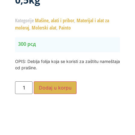
Kategorije
Mašine, alati i pribor
,
Materijal i alat za
moleraj
,
Molerski alat
,
Painto
300
рсд
OPIS: Deblja folija koja se koristi za zaštitu nameštaja
od prašine.
Dodaj u korpu