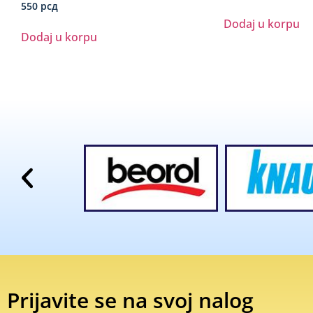
550
рсд
Dodaj u korpu
Dodaj u korpu
Prijavite se na svoj nalog