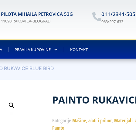
011/2341-505
PILOTA MIHAILA PETROVICA 53G
11090 RAKOVICA-BEOGRAD
063/297-633
JA
PRAVILA KUPOVINE
KONTAKT
O RUKAVICE BLUE BIRD
PAINTO RUKAVIC
Kategorije
Mašine, alati i pribor
,
Materijal i 
Painto