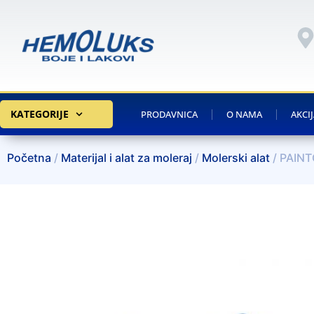
KATEGORIJE
PRODAVNICA
O NAMA
AKCI
Početna
/
Materijal i alat za moleraj
/
Molerski alat
/ PAINT