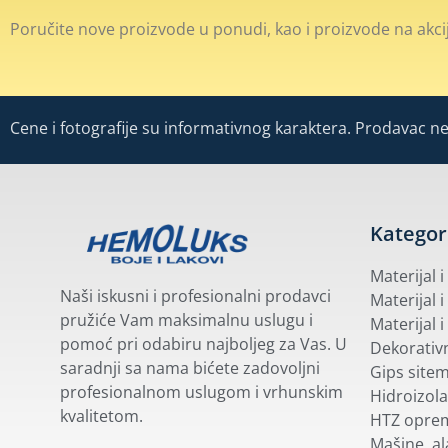
Poručite nove proizvode u ponudi, kao i proizvode na akcij
Cene i fotografije su informativnog karaktera. Prodavac ne 
Kategor
Materijal 
Naši iskusni i profesionalni prodavci
Materijal i
pružiće Vam maksimalnu uslugu i
Materijal i
pomoć pri odabiru najboljeg za Vas. U
Dekorativn
saradnji sa nama bićete zadovoljni
Gips site
profesionalnom uslugom i vrhunskim
Hidroizola
kvalitetom.
HTZ opre
Mašine, ala