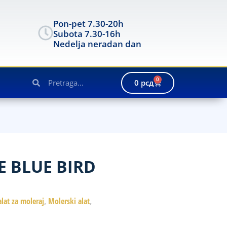
Pon-pet 7.30-20h
Subota 7.30-16h
Nedelja neradan dan
0
0
рсд
E BLUE BIRD
alat za moleraj
,
Molerski alat
,