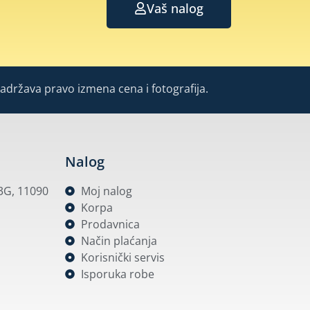
Vaš nalog
Zadržava pravo izmena cena i fotografija.
Nalog
53G, 11090
Moj nalog
Korpa
Prodavnica
Način plaćanja
Korisnički servis
Isporuka robe