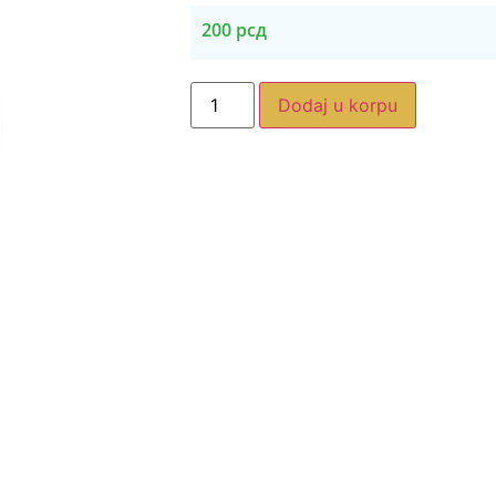
200
рсд
Dodaj u korpu