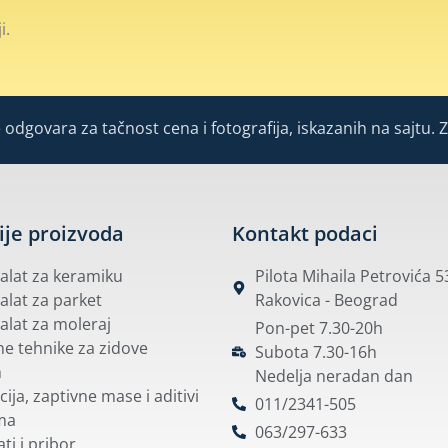
i.
odgovara za tačnost cena i fotografija, iskazanih na sajtu. 
ije proizvoda
Kontakt podaci
i alat za keramiku
Pilota Mihaila Petrovića 
 alat za parket
Rakovica - Beograd
 alat za moleraj
Pon-pet 7.30-20h
e tehnike za zidove
Subota 7.30-16h
m
Nedelja neradan dan
cija, zaptivne mase i aditivi
011/2341-505
ma
063/297-633
ti i pribor