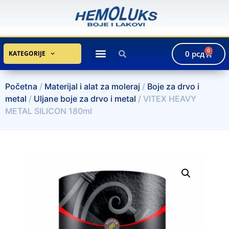
0
0
рсд
KATEGORIJE
Početna
/
Materijal i alat za moleraj
/
Boje za drvo i
metal
/
Uljane boje za drvo i metal
/ VITEX HEAVY
METAL SILICON 180ml