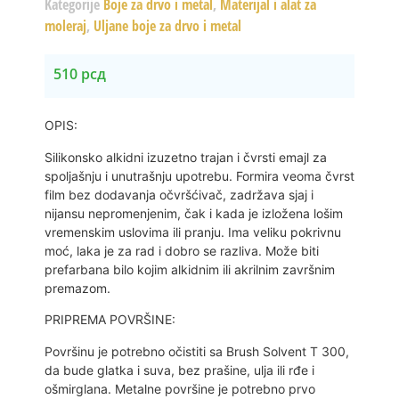
Kategorije
Boje za drvo i metal
,
Materijal i alat za
moleraj
,
Uljane boje za drvo i metal
510
рсд
OPIS:
Silikonsko alkidni izuzetno trajan i čvrsti emajl za
spoljašnju i unutrašnju upotrebu. Formira veoma čvrst
film bez dodavanja očvršćivač, zadržava sjaj i
nijansu nepromenjenim, čak i kada je izložena lošim
vremenskim uslovima ili pranju. Ima veliku pokrivnu
moć, laka je za rad i dobro se razliva. Može biti
prefarbana bilo kojim alkidnim ili akrilnim završnim
premazom.
PRIPREMA POVRŠINE:
Površinu je potrebno očistiti sa Brush Solvent T 300,
da bude glatka i suva, bez prašine, ulja ili rđe i
ošmirglana. Metalne površine je potrebno prvo