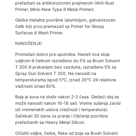
prefarbati sa antikorozivnim prajmerom (Anti-Rust
Primer, Minio New Type ili Metal Primer).
Glatke metalne površine (aluminijum, galvanizovan
čelik itd) prvo premazati sa Primer for Glossy
Surfaces ili Wash Primer.
NANOŠENJE:
Promešati dobro pre upotrebe. Naneti dva sloja
valjkom ili četkom razređeno do 5% sa Brush Solvent
T 300 ili prskanjem bez vazduha, razređeno 5% sa
Spray Gun Solvent T 350. Ne nanositi na
temperaturama ispod 5°C, iznad 35°C i/ili relativne
vlažnosti iznad 80%.
Boja je suva na dodir nakon 2-3 časa. Sledeći sloj se
može nanositi nakon 16-18 sati. Vreme sušenja zavisi
od vremenskih uslova (vlažnost i temperatura).
Sačekati 30 dana za pranje i čišćenje površina
prefarbanih sa Heavy Metal Silicon.
Očistiti valjke, četke, fleke od boje sa Brush Solvent