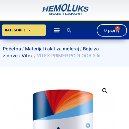
0
0
рсд
KATEGORIJE
Početna
/
Materijal i alat za moleraj
/
Boje za
zidove
/
Vitex
/ VITEX PRIMER PODLOGA 3 lit