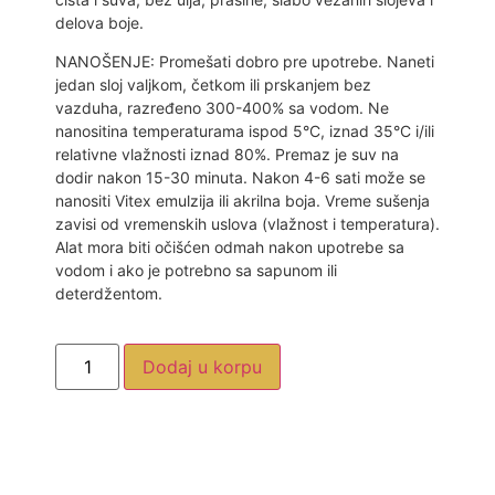
delova boje.
NANOŠENJE: Promešati dobro pre upotrebe. Naneti
jedan sloj valjkom, četkom ili prskanjem bez
vazduha, razređeno 300-400% sa vodom. Ne
nanositina temperaturama ispod 5°C, iznad 35°C i/ili
relativne vlažnosti iznad 80%. Premaz je suv na
dodir nakon 15-30 minuta. Nakon 4-6 sati može se
nanositi Vitex emulzija ili akrilna boja. Vreme sušenja
zavisi od vremenskih uslova (vlažnost i temperatura).
Alat mora biti očišćen odmah nakon upotrebe sa
vodom i ako je potrebno sa sapunom ili
deterdžentom.
Dodaj u korpu