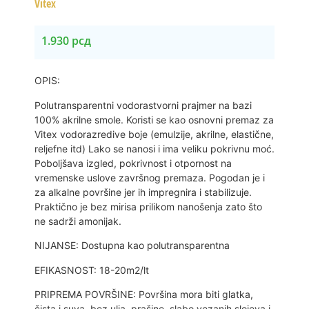
Vitex
1.930
рсд
OPIS:
Polutransparentni vodorastvorni prajmer na bazi
100% akrilne smole. Koristi se kao osnovni premaz za
Vitex vodorazredive boje (emulzije, akrilne, elastične,
reljefne itd) Lako se nanosi i ima veliku pokrivnu moć.
Poboljšava izgled, pokrivnost i otpornost na
vremenske uslove završnog premaza. Pogodan je i
za alkalne površine jer ih impregnira i stabilizuje.
Praktično je bez mirisa prilikom nanošenja zato što
ne sadrži amonijak.
NIJANSE: Dostupna kao polutransparentna
EFIKASNOST: 18-20m2/lt
PRIPREMA POVRŠINE: Površina mora biti glatka,
čista i suva, bez ulja, prašine, slabo vezanih slojeva i