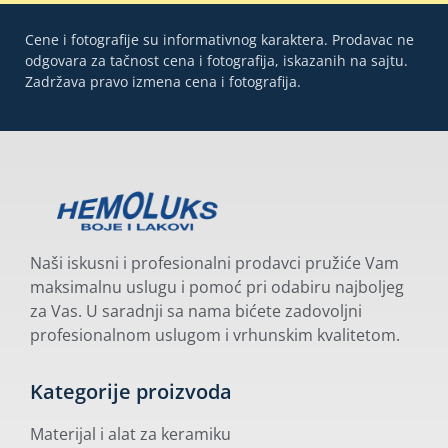
Cene i fotografije su informativnog karaktera. Prodavac ne
odgovara za tačnost cena i fotografija, iskazanih na sajtu.
Zadržava pravo izmena cena i fotografija.
Naši iskusni i profesionalni prodavci pružiće Vam
maksimalnu uslugu i pomoć pri odabiru najboljeg
za Vas. U saradnji sa nama bićete zadovoljni
profesionalnom uslugom i vrhunskim kvalitetom.
Kategorije proizvoda
Materijal i alat za keramiku