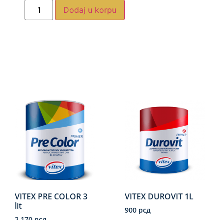
Dodaj u korpu
VITEX PRE COLOR 3
VITEX DUROVIT 1L
lit
900
рсд
2.170
рсд