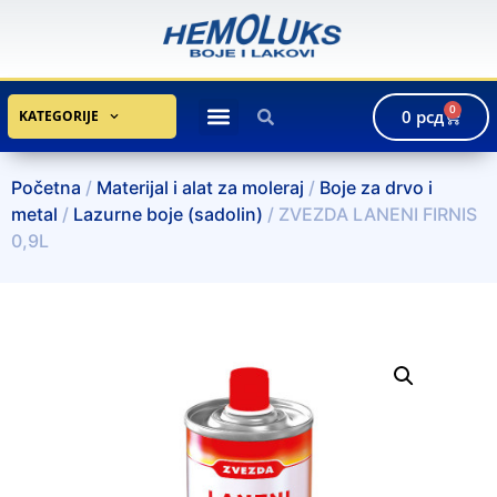
0
0
рсд
KATEGORIJE
Početna
/
Materijal i alat za moleraj
/
Boje za drvo i
metal
/
Lazurne boje (sadolin)
/ ZVEZDA LANENI FIRNIS
0,9L