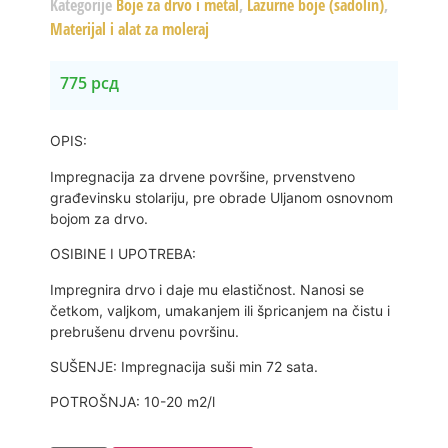
Kategorije
Boje za drvo i metal
,
Lazurne boje (sadolin)
,
Materijal i alat za moleraj
775
рсд
OPIS:
Impregnacija za drvene površine, prvenstveno
građevinsku stolariju, pre obrade Uljanom osnovnom
bojom za drvo.
OSIBINE I UPOTREBA:
Impregnira drvo i daje mu elastičnost. Nanosi se
četkom, valjkom, umakanjem ili špricanjem na čistu i
prebrušenu drvenu površinu.
SUŠENJE: Impregnacija suši min 72 sata.
POTROŠNJA: 10-20 m2/l