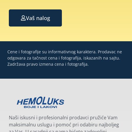
Vaš nalog
Cene i fotografije su informativnog karaktera. Prodavac ne
odgovara za tačnost cena i fotografija, iskazanih na sajtu.
Zadržava pravo izmena cena i fotografija.
Naši iskusni i profesionalni prodavci pružiće Vam
maksimalnu uslugu i pomoć pri odabiru najboljeg
za Vas. U saradnji sa nama bićete zadovoljni