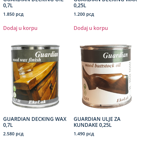
0,7L
0,25L
1.850
рсд
1.200
рсд
Dodaj u korpu
Dodaj u korpu
GUARDIAN DECKING WAX
GUARDIAN ULJE ZA
0,7L
KUNDAKE 0,25L
2.580
рсд
1.490
рсд