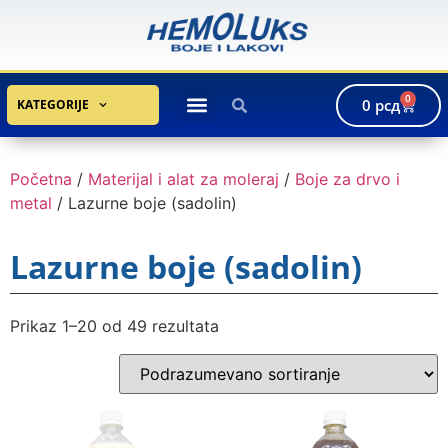
0
0
рсд
KATEGORIJE
Početna
/
Materijal i alat za moleraj
/
Boje za drvo i
metal
/ Lazurne boje (sadolin)
Lazurne boje (sadolin)
Prikaz 1–20 od 49 rezultata