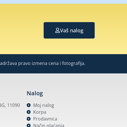
Vaš nalog
Zadržava pravo izmena cena i fotografija.
Nalog
53G, 11090
Moj nalog
Korpa
Prodavnica
Način plaćanja