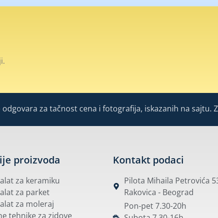
i.
odgovara za tačnost cena i fotografija, iskazanih na sajtu. 
ije proizvoda
Kontakt podaci
i alat za keramiku
Pilota Mihaila Petrovića 
 alat za parket
Rakovica - Beograd
 alat za moleraj
Pon-pet 7.30-20h
e tehnike za zidove
Subota 7.30-16h