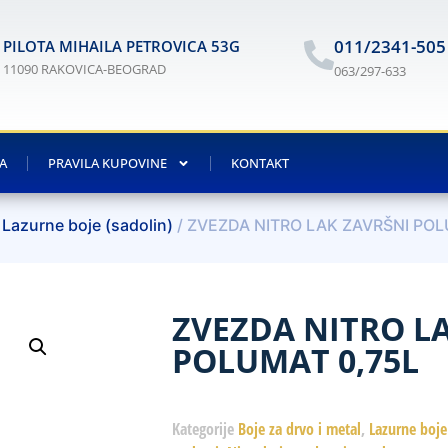
011/2341-505
PILOTA MIHAILA PETROVICA 53G
11090 RAKOVICA-BEOGRAD
063/297-633
JA
PRAVILA KUPOVINE
KONTAKT
/
Lazurne boje (sadolin)
/ ZVEZDA NITRO LAK ZAVRŠNI POL
ZVEZDA NITRO L
POLUMAT 0,75L
Kategorije
Boje za drvo i metal
,
Lazurne boje