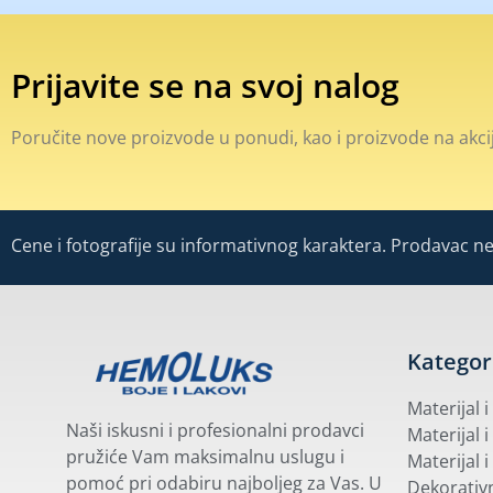
Prijavite se na svoj nalog
Poručite nove proizvode u ponudi, kao i proizvode na akcij
Cene i fotografije su informativnog karaktera. Prodavac ne 
Kategor
Materijal 
Naši iskusni i profesionalni prodavci
Materijal i
pružiće Vam maksimalnu uslugu i
Materijal i
pomoć pri odabiru najboljeg za Vas. U
Dekorativn