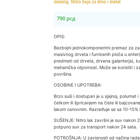
moleraj
,
Nitro boje za drvo i metal
790
рсд
OPIS:
Bezbojni jednokomponentni premaz za zašt
masivnog drveta i furniranih ploča u enteri
predmeti od drveta, drvena galanterja), k
mehanička otpornost. Može se koristiti i za
površina.
OSOBINE I UPOTREBA:
Brzo suši i dostupan je u sjajnoj, polumat i
četkom ili špricanjem na čiste ili bajcova
lakom osnovnim. Razređuje se sa 10-15% 
SUŠENJE: Nitro lak završni je suv nakon 2
potpuno suv za transport nakon 24 sata.
POTROŠNJA: U zavisnosti od načina rada 