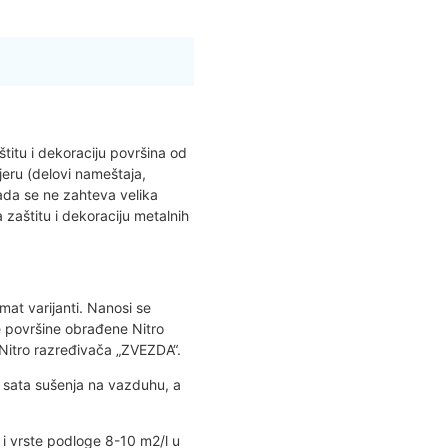
itu i dekoraciju površina od
jeru (delovi nameštaja,
ada se ne zahteva velika
 zaštitu i dekoraciju metalnih
 mat varijanti. Nanosi se
ne površine obrađene Nitro
Nitro razređivača „ZVEZDA“.
 sata sušenja na vazduhu, a
i vrste podloge 8-10 m2/l u