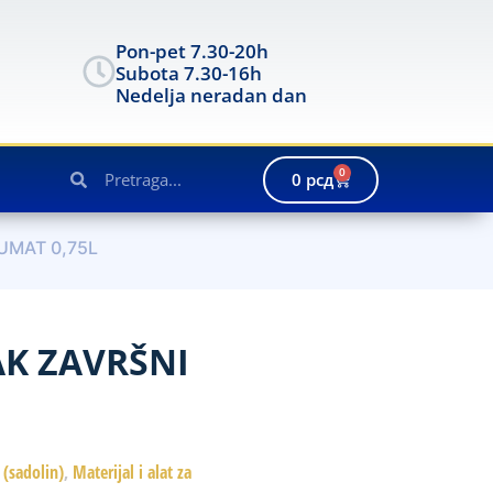
Pon-pet 7.30-20h
Subota 7.30-16h
Nedelja neradan dan
0
0
рсд
UMAT 0,75L
AK ZAVRŠNI
 (sadolin)
,
Materijal i alat za