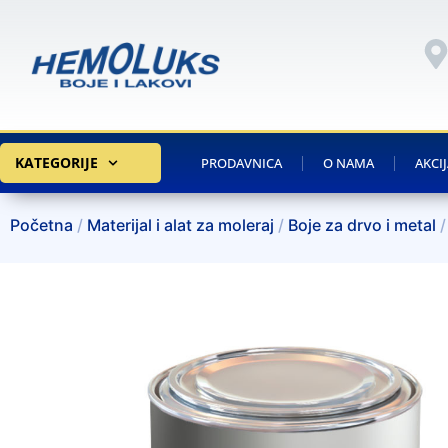
KATEGORIJE
PRODAVNICA
O NAMA
AKCI
Početna
/
Materijal i alat za moleraj
/
Boje za drvo i metal