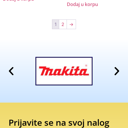
Dodaj u korpu
1
2
→
Prijavite se na svoj nalog