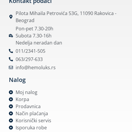
Kontakt podaci
Pilota Mihaila Petrovića 53G, 11090 Rakovica -
Beograd
Pon-pet 7.30-20h
Subota 7.30-16h
Nedelja neradan dan
011/2341-505
063/297-633
info@hemoluks.rs
Nalog
Moj nalog
Korpa
Prodavnica
Način plaćanja
Korisnički servis
Isporuka robe