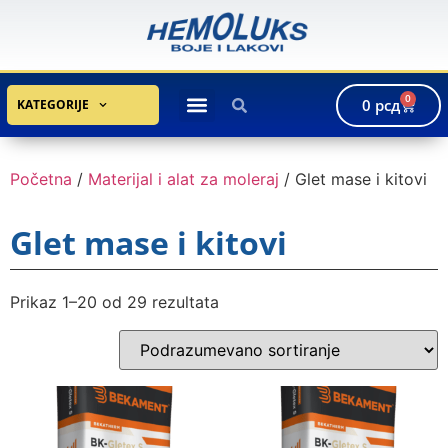
0
0
рсд
KATEGORIJE
Početna
/
Materijal i alat za moleraj
/ Glet mase i kitovi
Glet mase i kitovi
Prikaz 1–20 od 29 rezultata