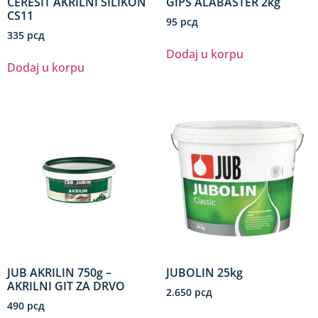
CERESIT AKRILNI SILIKON
GIPS ALABASTER 2kg
CS11
95
рсд
335
рсд
Dodaj u korpu
Dodaj u korpu
JUB AKRILIN 750g –
JUBOLIN 25kg
AKRILNI GIT ZA DRVO
2.650
рсд
490
рсд