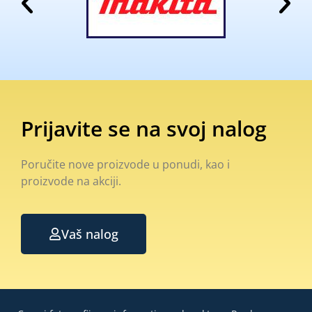
Prijavite se na svoj nalog
Poručite nove proizvode u ponudi, kao i
proizvode na akciji.
Vaš nalog