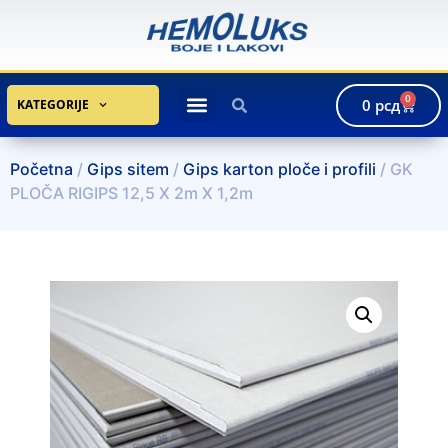
0
0
рсд
KATEGORIJE
Početna
/
Gips sitem
/
Gips karton ploče i profili
/ GK
PLOČA RIGIPS 12,5 X 2m X 1,2m