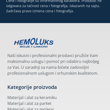
Cene i fotografije su informativnog karaktera. Prodavac ne
odgovara za tačnost cena i fotografija, iskazanih na sajtu.
Zadržava pravo izmena cena i fotografija.
Naši iskusni i profesionalni prodavci pružiće Vam
maksimalnu uslugu i pomoć pri odabiru najboljeg
za Vas. U saradnji sa nama bićete zadovoljni
profesionalnom uslugom i vrhunskim kvalitetom.
Kategorije proizvoda
Materijal i alat za keramiku
Materijal i alat za parket
Materijal i alat za moleraj