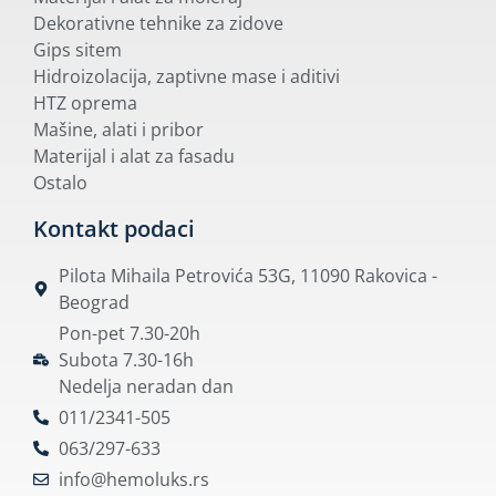
Dekorativne tehnike za zidove
Gips sitem
Hidroizolacija, zaptivne mase i aditivi
HTZ oprema
Mašine, alati i pribor
Materijal i alat za fasadu
Ostalo
Kontakt podaci
Pilota Mihaila Petrovića 53G, 11090 Rakovica -
Beograd
Pon-pet 7.30-20h
Subota 7.30-16h
Nedelja neradan dan
011/2341-505
063/297-633
info@hemoluks.rs