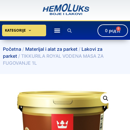
0
0
рсд
KATEGORIJE
Početna
/
Materijal i alat za parket
/
Lakovi za
parket
/ TIKKURILA ROYAL VODENA MASA ZA
FUGOVANJE 1L