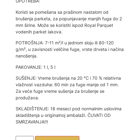
UPOTREBA:
Koristi se pomešana sa prašinom nastalom od
brušenja parketa, za popunjavanje manjih fuga do 2
mm širine. Može se koristiti ispod Royal Parquet
vodenih parket lakova.
POTROŠNJA: 7-11 m²/l u jednom sloju ili 80-120
g/m², u zavisnosti veličine fuge, vrste drveta i načina
nanošenja.
PAKOVANJE: 1 l, 5 l
SUŠENJE: Vreme brušenja na 20 °C i 70 % relativna
vlažnost vazduha: 60 min za fuge manje od 1 mm.
Za veće fuge vreme sušenja za brušenje se
produžava.
SKLADIŠTENJE: 18 meseci pod normalnim uslovima
skladištenja u originalnoj ambalaži. ČUVATI OD
SMRZAVANJA!!!