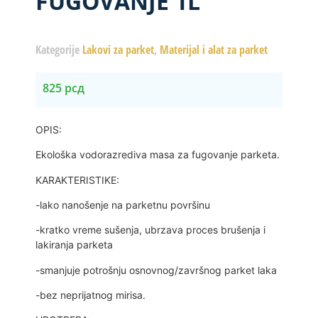
FUGOVANJE 1L
Kategorije
Lakovi za parket
,
Materijal i alat za parket
825
рсд
OPIS:
Ekološka vodorazrediva masa za fugovanje parketa.
KARAKTERISTIKE:
-lako nanošenje na parketnu površinu
-kratko vreme sušenja, ubrzava proces brušenja i
lakiranja parketa
-smanjuje potrošnju osnovnog/završnog parket laka
-bez neprijatnog mirisa.