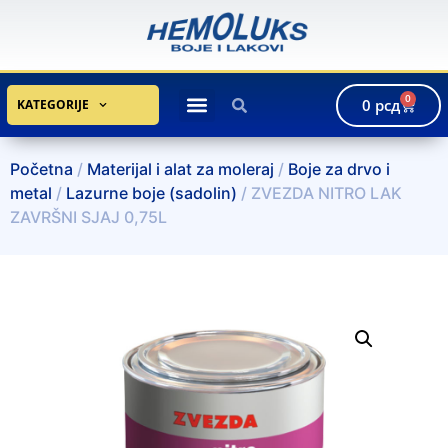
0
0
рсд
KATEGORIJE
Početna
/
Materijal i alat za moleraj
/
Boje za drvo i
metal
/
Lazurne boje (sadolin)
/ ZVEZDA NITRO LAK
ZAVRŠNI SJAJ 0,75L