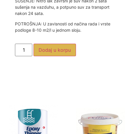
SUŠENJE: Nitro lak završni je suv nakon 2 sata
sušenja na vazduhu, a potpuno suv za transport
nakon 24 sata.
POTROŠNJA: U zavisnosti od načina rada i vrste
podloge 8-10 m2/l u jednom sloju.
Dodaj u korpu