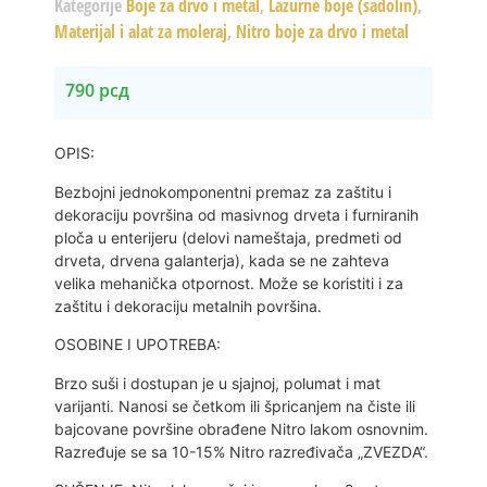
Kategorije
Boje za drvo i metal
,
Lazurne boje (sadolin)
,
Materijal i alat za moleraj
,
Nitro boje za drvo i metal
790
рсд
OPIS:
Bezbojni jednokomponentni premaz za zaštitu i
dekoraciju površina od masivnog drveta i furniranih
ploča u enterijeru (delovi nameštaja, predmeti od
drveta, drvena galanterja), kada se ne zahteva
velika mehanička otpornost. Može se koristiti i za
zaštitu i dekoraciju metalnih površina.
OSOBINE I UPOTREBA:
Brzo suši i dostupan je u sjajnoj, polumat i mat
varijanti. Nanosi se četkom ili špricanjem na čiste ili
bajcovane površine obrađene Nitro lakom osnovnim.
Razređuje se sa 10-15% Nitro razređivača „ZVEZDA“.